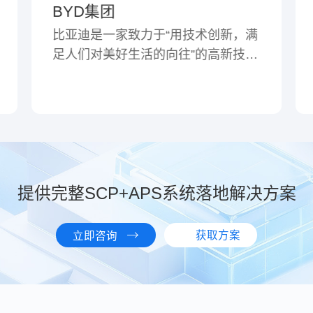
惠州德赛蓝微电子有限公司
满
惠州市蓝微电子有限公司是深圳市德
术
赛电池科技股份有限公司(股票简
经
称"德赛电池",股票代码"000049")的下
立
属企业。公司于2002年成立，是为客
战
户提供移动电源管理系统与移动动力
、
控制系统的专业服务商，主要从事移
并
动电源管理和移动动力控制技术产品
，
的研发、制造和销售。公司与国际、
提供完整SCP+APS系统落地解决方案
全
国内一线品牌智能手机企业均有稳固
方
的合作关系，除大力发展中型电源管
，
理和智能控制业务外，于2015年发起
获取方案
立即咨询
并控股成立了新的子公司——蓝微新
源，正式进军汽车电源系统领域。