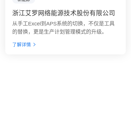
浙江艾罗网络能源技术股份有限公司
浙江亚太机电股份有限公司
BYD集团
惠州德赛蓝微电子有限公司
珠海冠宇电池股份有限公司
欣旺达电子股份有限公司
广东嘉士利食品集团有限公司
甘源食品股份有限公司
鮮活果汁有限公司
TTI创科集团-东莞创机电业制品有限
公司
从手工Excel到APS系统的切换，不仅是工具
本项目核心目标是构建以高级计划排程
比亚迪是一家致力于“用技术创新，满足人们
惠州市蓝微电子有限公司是深圳市德赛电池科
1997年，欣旺达在深圳创立。历经二十余年，
嘉士利（股票代码：1285.HK）集团旗下有广
甘源食品股份有限公司，成立于2006年，
的替换，更是生产计划管理模式的升级。
（APS）为核心的端到端供应链协同体系。
对美好生活的向往”的高新技术企业。比亚迪
技股份有限公司(股票简称"德赛电池",股票代
公司发展成为全球锂离子电池领域的领军企
东嘉士利食品集团有限公司、河北邢台嘉士利
2012年迁址至萍乡市经济技术开发区生物医药
创科集团成立于1985年，是高级家居装修工具
成立于1995年2月，经过20多年的高速发展，
码"000049")的下属企业。公司于2002年成
业，形成了3C消费类电池、智能硬件、电动
食品有限公司、开平市康力食品有限公司和江
食品工业园，是一家豆类、果仁类休闲食品的
及建筑工具的世界级供应商之一，拥有多个信
了解详情
已在全球设立30多个工业园，实现全球六大洲
立，是为客户提供移动电源管理系统与移动动
汽车电池、储能系统与能源互联网、智能制造
苏嘉士利食品有限公司、江门市嘉士包装印刷
专业性研发、生产和销售为一体的公司。主要
誉卓著的品牌，并肩负不断开拓创新及保证产
的战略布局。比亚迪业务布局涵盖电子、汽
力控制系统的专业服务商，主要从事移动电源
与工业互联网、第三方检测服务六大产业群，
科技有限公司、以及集团商务配套的四星级广
产品包括蚕豆、瓜子仁、青豆、花生、炒米、
品优秀质量的承诺。到2006年为止，TTI在全
车、新能源和轨道交通等领域，并在这些领域
管理和移动动力控制技术产品的研发、制造和
并致力于为社会提供更多绿色、快速、高效的
东三埠假日酒店有限公司等6家子公司，拥有
豆类等传统炒货产品和以腰果、夏威夷果为代
球雇员超过20000人。TTI设计、生产及销售
发挥着举足轻重的作用，从能源的获取、存
销售。公司与国际、国内一线品牌智能手机企
新能源一体化解决方案。
广东开平、台山、江苏、山东和河北等5大生
表的高档坚果产品，口味包含香辣、麻辣、椒
电动工具、户外园艺工具、地板护理产品、太
储，再到应用，全方位构建零排放的新能源整
业均有稳固的合作关系，除大力发展中型电源
产基地。集团土地总面积20多万㎡，建筑面积
盐、原味、焦糖、肉松、酱汁牛肉等传统口味
阳能照明、激光及电子量度仪等全系列产品。
体解决方案。比亚迪是香港和深圳上市公司，
管理和智能控制业务外，于2015年发起并控股
超10万㎡。拥有从意大利、奥地利、英国、日
以及蟹黄味、紫薯味、韩式泡椒、韩式烤肉、
旗下品牌包括Milwaukee, AEG及 Ryobi电动工
营业额和总市值均超过千亿元。
成立了新的子公司——蓝微新源，正式进军汽
本等国家引进的国际、国内先进水平的饼干生
蜂蜜黄油、老醋、蒜香等新式口味。
具及配件, Ryobi及 Homelite户外园艺工具，
车电源系统领域。
产设备和技术，具有年生产饼干6万吨的生产
以及 Hoover, Dirt Devil和Vax地板护理产品
能力，各类食品专业技术、经营管理、营销管
理专业人才300多名，员工超2000人，固定资
产超5亿元。是“广东粮”的杰出代表，开平市食