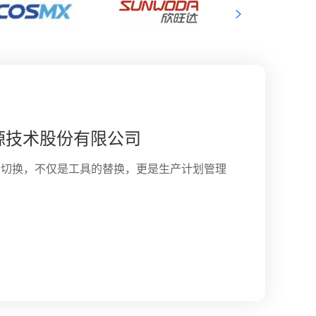
大型装备制造行业
源技术股份有限公司
份有限公司
子有限公司
份有限公司
有限公司
集团有限公司
限公司
司
东莞创机电业制品有限公司
系统的切换，不仅是工具的替换，更是生产计划管理
高级计划排程（APS）为核心的端到端供应链协
术创新，满足人们对美好生活的向往”的高新技
是深圳市德赛电池科技股份有限公司(股票简
创立。历经二十余年，公司发展成为全球锂离子电
5.HK）集团旗下有广东嘉士利食品集团有限公
立于2006年，2012年迁址至萍乡市经济技术开
，是高级家居装修工具及建筑工具的世界级供应商
95年2月，经过20多年的高速发展，已在全球设
00049")的下属企业。公司于2002年成立，是为
了3C消费类电池、智能硬件、电动汽车电池、储
有限公司、开平市康力食品有限公司和江苏嘉士
，是一家豆类、果仁类休闲食品的专业性研发、
的品牌，并肩负不断开拓创新及保证产品优秀质
全球六大洲的战略布局。比亚迪业务布局涵盖电
统与移动动力控制系统的专业服务商，主要从事
能制造与工业互联网、第三方检测服务六大产业
嘉士包装印刷科技有限公司、以及集团商务配套
。主要产品包括蚕豆、瓜子仁、青豆、花生、炒
，TTI在全球雇员超过20000人。TTI设计、生产
交通等领域，并在这些领域发挥着举足轻重的作
控制技术产品的研发、制造和销售。公司与国
更多绿色、快速、高效的新能源一体化解决方
店有限公司等6家子公司，拥有广东开平、台
和以腰果、夏威夷果为代表的高档坚果产品，口
艺工具、地板护理产品、太阳能照明、激光及电
，再到应用，全方位构建零排放的新能源整体解
机企业均有稳固的合作关系，除大力发展中型电
5大生产基地。集团土地总面积20多万㎡，建筑
、原味、焦糖、肉松、酱汁牛肉等传统口味以及
牌包括Milwaukee, AEG及 Ryobi电动工具
深圳上市公司，营业额和总市值均超过千亿元。
于2015年发起并控股成立了新的子公司——蓝
意大利、奥地利、英国、日本等国家引进的国际、
椒、韩式烤肉、蜂蜜黄油、老醋、蒜香等新式口
te户外园艺工具，以及 Hoover, Dirt Devil和Vax地
源系统领域。
设备和技术，具有年生产饼干6万吨的生产能
经营管理、营销管理专业人才300多名，员工超
亿元。是“广东粮”的杰出代表，开平市食品工业主要