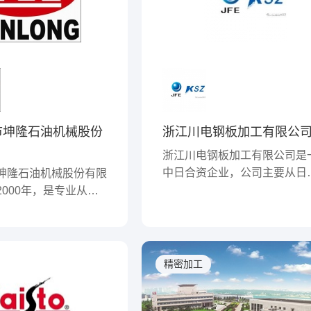
市坤隆石油机械股份
浙江川电钢板加工有限公
浙江川电钢板加工有限公司是
中日合资企业，公司主要从日
坤隆石油机械股份有限
口电磁钢板、表面处理钢板、
000年，是专业从事
钢板、热轧钢板、镀锌钢板、
发、制造及配套石油工
钢板等，进行加工，销售面向
的股份制高新技术企
国华东地区发展的日资电机厂
及特别是跟空调有关的大型、
新疆坤隆石油装备有限
精密加工
通用马达厂家，大型变压器厂
采丰石油工程技术服务
汽车零件厂家，与OA、FA相
个控股子公司；在全国