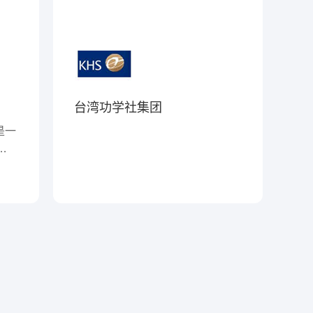
界，为人类创造更加舒适的生活。
我们将一如既往致力于生产高品
质、低价格的马达，注重产品的售
后服务，并通过不断开发新的技
术，开发出适应未来的新性能的产
品，以建设“CS（Customers
台湾功学社集团
Satisfaction顾客满意）NO.1企业”
作为奋斗目标，开展业务活动，满
是一
足顾客的需求。
手机
工业
模化
，持
提供
前，
业