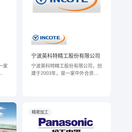
司
宁波英科特精工股份有限公司
一家
宁波英科特精工股份有限公司，创
本进
建于2003年，是一家中外合资企
冷轧
业。厂区占地面积50000平方米。
不锈
主要从事精密钣金结构件制造及成
在中
套组装和系统集成的服务：包括结
家以
构开发与设计，样品开发、钣金结
小型
构件制作、成套组装、系统集成
精密加工
家，
等。设备主要包括激光切割机、数
关的
控冲床、数控折弯机、数控剪切