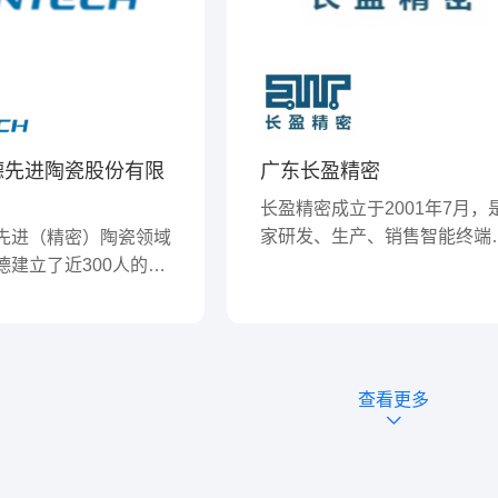
德先进陶瓷股份有限
广东长盈精密
长盈精密成立于2001年7月，
家研发、生产、销售智能终端
先进（精密）陶瓷领域
零组件，新能源汽车零组件，
德建立了近300人的生
机器人及自动化系统集成的规
以及7000平米自有
制造企业。公司坚持稳健经营
产基地。并于2013
续创新，致力于为行业及客户
14001和ISO9001双
最具竞争力的产品和服务。目
给欧洲、美洲和亚洲等
查看更多
长盈精密约有35,000名员工，
精密定制工业陶瓷零
务遍及全球。
外先进陶瓷制造商，商
更具竞争力和更短时间
，相比国内先进陶瓷制