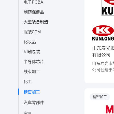
电子PCBA
制药保健品
大型装备制造
服装CTM
化妆品
山东寿光
印刷包装
有限公司
半导体芯片
山东寿光市
公司创建于2
线束加工
石油装备研
化工
程技术服务
业。 公司拥有山东隆昊石油装备
精密加工
有限公司、
精密加工
汽车零部件
公司、新疆
有限公司三
家具