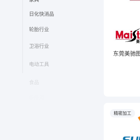
各地设有北
庆、山西、
日化快消品
江等九个分
轮胎行业
务覆盖北美
主要油田市
卫浴行业
电动工具
东莞美驰
食品
新能源
精密加工