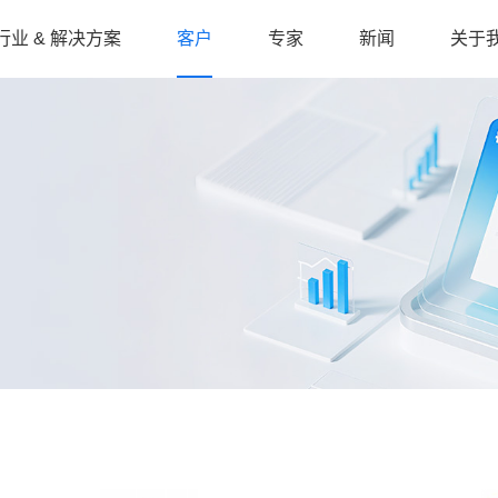
行业 & 解决方案
客户
专家
新闻
关于
专家经典文章荟萃
业内声音
关于
周文来
公司动态
加入
产销协同S&OP
制药保健品
供应链端到端
大型装备制造
蔡颖
市场活动
订单可视化
半导体芯片
AI 求解器
线束加工
唐建兵
家具
日化快消品
谢量
雷卫旭
食品
新能源
藤井贤一郎
汽车零部件
化妆品
德国藤井