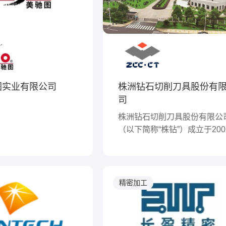
台湾电脑公司的零件制造商，
京、新疆、西南、大
型、小型马达厂家，小型变压
西安、延安、定边、浙
家等。
公司或办事处；国际业
、欧洲、南亚、中东等
场。
图实业有限公司
株洲钻石切削刀具股份有
司
株洲钻石切削刀具股份有限公
（以下简称“株钻”）成立于200
6月，位于湖南省株洲市国家
新技术产业开发区内，在美国
国设有全资销售子公司，是国
先的硬质合金切削刀具综合供
精密加工
商，集产研销于一体。