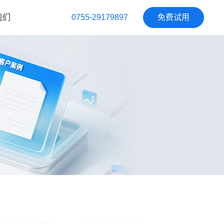
我们
0755-29179897
免费试用
我们
我们
主计划
生产计划排产
服装CTM
化工
轮胎行业
制药保健品