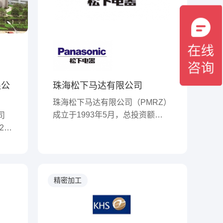
大
机、喷粉和喷漆流水线、电镀车
器厂
间、模具设计和制作车间、机械装
配车间、防静电无尘组装车间、综
合测试实验室等，凭借先进的管理
理念和完善的生产能力，为客户提
供全方位的一站式优质服务。
限公
珠海松下马达有限公司
珠海松下马达有限公司（PMRZ）
成立于1993年5月，总投资额
司
14250万美元。隶属于松下电器产
2年
业株式会社机电解决方案社，为日
级高
本独资企业。目前公司在职员工
、德
2500多名。众所周知，Panasonic
内领
集团本着“贯彻产业人应尽之职
应
精密加工
责，力图社会生活的改善和提高，
以期为世界文化的发展作出贡献”
这一经营理念，面向中国、面向世