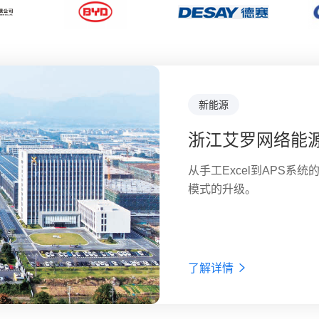
半导体芯片
家电
轮胎行业
新能源
汽车零部件
新能源
新能源
新能源
新能源
食品
食品
食品
电动工具
浙江艾罗网络能
浙江亚太机电股
BYD集团
惠州德赛蓝微电
珠海冠宇电池股
欣旺达电子股份
广东嘉士利食品
甘源食品股份有
鮮活果汁有限公
TTI创科集团-
从手工Excel到APS
本项目核心目标是构建以
比亚迪是一家致力于“用技
惠州市蓝微电子有限公司
1997年，欣旺达在深圳
嘉士利（股票代码：128
甘源食品股份有限公司，成
创科集团成立于1985年
模式的升级。
同体系。
术企业。比亚迪成立于19
称"德赛电池",股票代码"0
池领域的领军企业，形成
司、河北邢台嘉士利食品
发区生物医药食品工业园
之一，拥有多个信誉卓著
立30多个工业园，实现
客户提供移动电源管理系
能系统与能源互联网、智
利食品有限公司、江门市
生产和销售为一体的公司
量的承诺。到2006年为止
子、汽车、新能源和轨道
移动电源管理和移动动力
群，并致力于为社会提供
的四星级广东三埠假日酒
米、豆类等传统炒货产品
及销售电动工具、户外园
用，从能源的获取、存储
际、国内一线品牌智能手
案。
山、江苏、山东和河北等
味包含香辣、麻辣、椒盐
子量度仪等全系列产品。旗下品
决方案。比亚迪是香港和
源管理和智能控制业务外，
面积超10万㎡。拥有从
蟹黄味、紫薯味、韩式泡
及配件, Ryobi及 Homeli
了解详情
微新源，正式进军汽车电
国内先进水平的饼干生产
味。
板护理产品
力，各类食品专业技术、
2000人，固定资产超5