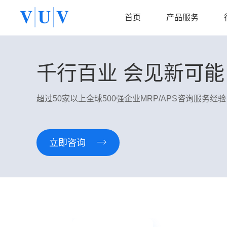
首页
产品服务
集成供应链咨询
千行百业 会见新可能
解决方案
客户
易智供应链计划平台
销售预测
家电
智能补货
电子PCBA
超过50家以上全球500强企业MRP/APS咨询服务经验
Asprova APS
物料齐套分析
化妆品
IBM PA&Cplex
供应商协同送货
印刷包装
立即咨询
精密加工
汽车零部件
卫浴行业
电动工具
行业
电子PCBA
新能源