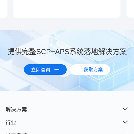
00049")的下
年成立，是为客
统与移动动力
，主要从事移
控制技术产品
公司与国际、
提供完整SCP+APS系统落地解决方案
企业均有稳固
展中型电源管
2015年发起
获取方案
立即咨询
司——蓝微新
系统领域。
解决方案
行业