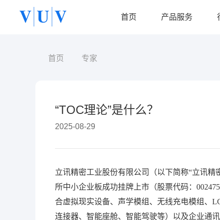
首页
产品服务
首页
专家
集成供应链咨询
解决方案
客户
易智供应链计划平台
销售预测
家电
智能补货
电子PCBA
Asprova APS
“TOC理论”是什么？
物料齐套分析
化妆品
IBM PA&Cplex
供应商协同送货
印刷包装
2025-08-29
精密加工
汽车零部件
卫浴行业
电动工具
立讯精密工业股份有限公司（以下简称“立讯精密”）成立
行业
所中小企业板成功挂牌上市（股票代码：0024
合虚拟现实设备、声学模组、无线充电模组、LC
电子PCBA
新能源
连接器、智能座舱、智能驾驶等）以及企业通讯