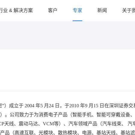
行业 & 解决方案
客户
专家
新闻
关于
专家经典文章荟萃
业内声音
关于
周文来
公司动态
加入
产销协同S&OP
制药保健品
供应链端到端
大型装备制造
蔡颖
市场活动
订单可视化
半导体芯片
AI 求解器
线束加工
唐建兵
家具
日化快消品
谢量
雷卫旭
食品
新能源
于 2004 年5 月24 日，于2010 年9 月15 日在深圳证券交
75）。公司致力于为消费电子产品（智能手机、智能可穿戴设备
藤井贤一郎
P天线、震动马达、VCM等）、汽车领域产品（汽车线束、 汽
汽车零部件
化妆品
德国藤井
产品（高速互联、光模块、散热模块、电源、基站天线、基站滤