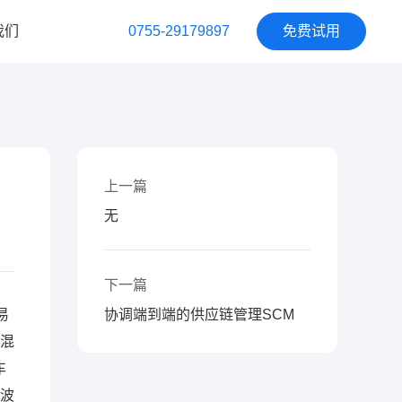
我们
0755-29179897
免费试用
我们
我们
主计划
生产计划排产
服装CTM
上一篇
无
化工
轮胎行业
下一篇
易
协调端到端的供应链管理SCM
、混
车
制药保健品
波